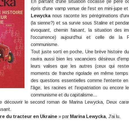
En partant d'une situation cocasse (le père o
épris d'une vamp venue de l'est en mini-jupe et
Lewycka
nous raconte les pérégrinations d'une
(la sienne?) et sa survie sous Staline et penda
évoquant, chemin faisant, la situation des im
l'occurrence) aujourd'hui et celle de la 
communisme.
Tout juste sorti en poche,
Une brève histoire du
ravira aussi bien les vacanciers désireux d'em
leurs valises que les autres (ceux qui reste
moments de franche rigolade en même temps q
des questions essentielles comme l'entente en f
l'âge, les racines et l'expatriation ou encore
communisme et du capitalisme...
de découvrir le second roman de
Marina Lewycka,
Deux cara
ssant.
re du tracteur en Ukraine
» par
Marina Lewycka
, J'ai lu.