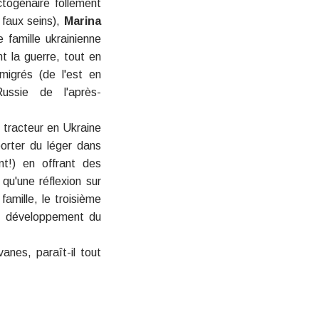
ctogénaire follement
 faux seins),
Marina
 famille ukrainienne
nt la guerre, tout en
migrés (de l'est en
Russie de l'après-
 tracteur en Ukraine
porter du léger dans
nt!) en offrant des
u'une réflexion sur
amille, le troisième
 le développement du
vanes
,
paraît-il tout