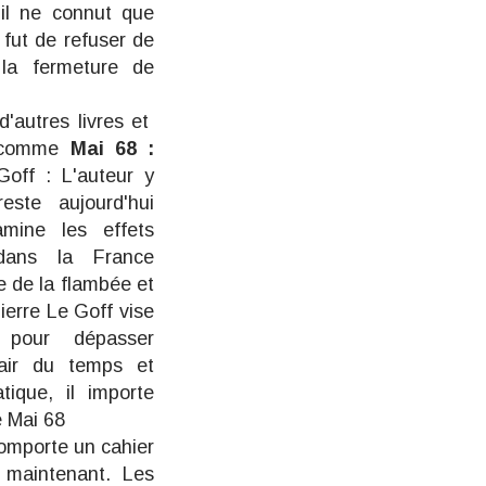
il ne connut que
 fut de refuser de
 la fermeture de
'autres livres et
" comme
Mai 68 :
Goff
: L'auteur y
este aujourd'hui
amine les effets
dans la France
e de la flambée et
ierre Le Goff vise
 pour dépasser
l'air du temps et
tique, il importe
e Mai 68
mporte un cahier
 maintenant. Les