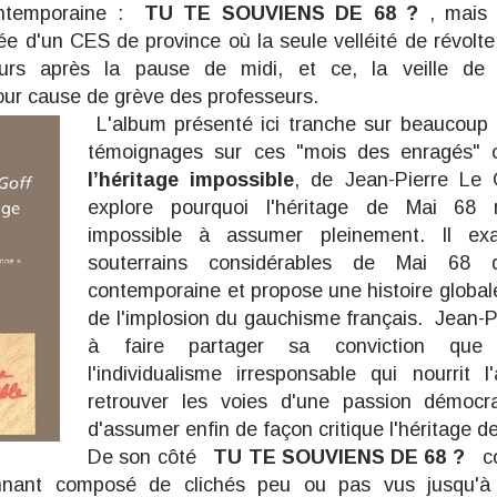
ontemporaine :
TU TE SOUVIENS DE 68 ?
, mais 
ée d'un CES de province où la seule velléité de révolte
urs après la pause de midi, et ce, la veille de
our cause de grève des professeurs.
L'album présenté ici tranche sur beaucoup d
témoignages sur ces "mois des enragés
l’héritage impossible
, de Jean-Pierre Le 
explore pourquoi l'héritage de Mai 68 r
impossible à assumer pleinement. Il ex
souterrains considérables de Mai 68 
contemporaine et propose une histoire global
de l'implosion du gauchisme français. Jean-P
à faire partager sa conviction que
l'individualisme irresponsable qui nourrit 
retrouver les voies d'une passion démocra
d'assumer enfin de façon critique l'héritage d
De son côté
TU TE SOUVIENS DE 68 ?
co
nnant composé de clichés peu ou pas vus jusqu'à