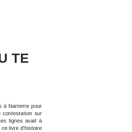
TU TE
s à Nanterre pour
e contestation sur
ces lignes avait à
r ce
livre d'histoire