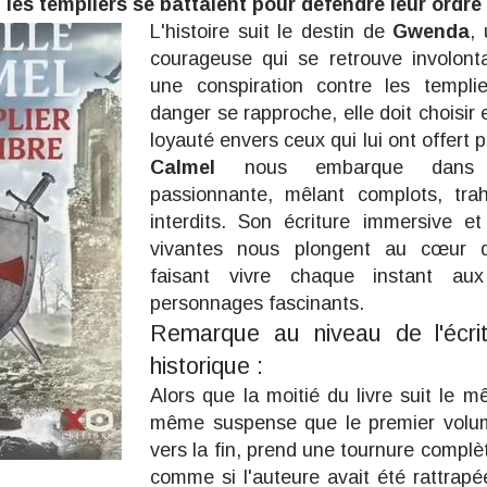
 les templiers se battaient pour défendre leur ordre
L'histoire suit le destin de
Gwenda
,
courageuse qui se retrouve involon
une conspiration contre les templi
danger se rapproche, elle doit choisir 
loyauté envers ceux qui lui ont offert 
Calmel
nous embarque dans
passionnante, mêlant complots, tra
interdits. Son écriture immersive et
vivantes nous plongent au cœur d
faisant vivre chaque instant a
personnages fascinants.
Remarque au niveau de l'écri
historique :
Alors que la moitié du livre suit le 
même suspense que le premier volume
vers la fin, prend une tournure complè
comme si l'auteure avait été rattrapé