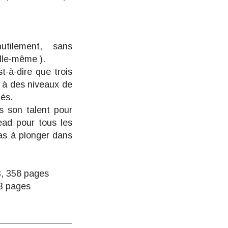
tilement, sans
elle-même ).
t-à-dire que trois
s à des niveaux de
hés.
us son talent pour
read pour tous les
as à plonger dans
23, 358 pages
43 pages