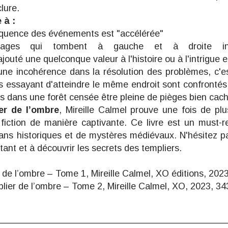
lure.
 à :
 séquence des événements est "accélérée"
ages qui tombent à gauche et à droite inu
ajouté une quelconque valeur à l'histoire ou à l'intrigue 
une incohérence dans la résolution des problèmes, c'es
s essayant d'atteindre le même endroit sont confronté
ents dans une forêt censée être pleine de pièges bien cac
er de l’ombre
, Mireille Calmel prouve une fois de pl
 fiction de manière captivante. Ce livre est un must-
ns historiques et de mystères médiévaux. N'hésitez p
tant et à découvrir les secrets des templiers.
r de l’ombre – Tome 1
, Mireille Calmel, XO éditions, 20
lier de l’ombre – Tome 2
, Mireille Calmel, XO, 2023, 3