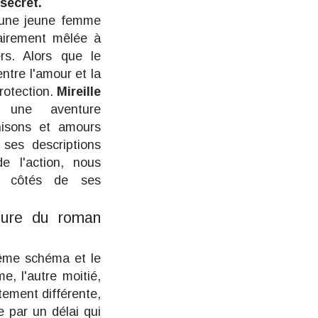
 secret.
 une jeune femme
tairement mêlée à
ers. Alors que le
entre l'amour et la
protection.
Mireille
 une aventure
hisons et amours
 ses descriptions
e l'action, nous
ux côtés de ses
ture du roman
même schéma et le
, l'autre moitié,
tement différente,
e par un délai qui