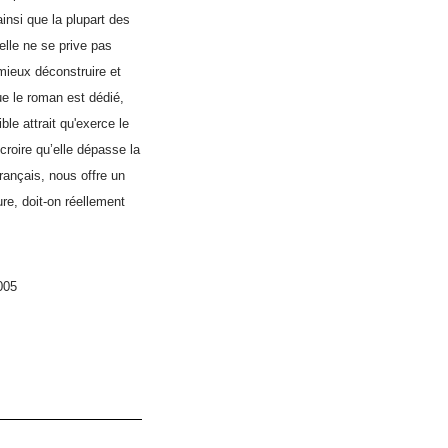
insi que la plupart des
lle ne se prive pas
 mieux déconstruire et
e le roman est dédié,
ible attrait qu'exerce le
croire qu’elle dépasse la
français, nous offre un
ure, doit-on réellement
005