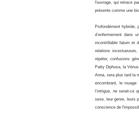
l'ouvrage, qui retrace p
présente comme une biog
Profondément hybride, pr
d’enfermement dans un 
incontrôlable
fatum
et d
relations incestueuses
répéter, confusions gé
Patty Diphusa, la Vénus
Anna, sera plus tard la
encombrant, le rouage i
l’intrigue, ne serait-ce
sexe, leur genre, leurs p
conscience de l'impossibil