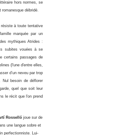
ittéraire hors normes, se
et romanesque débridé.
résiste à toute tentative
 famille marquée par un
 des mythiques Atrides :
rts subites vouées à se
de certains passages de
ines (l'une d'entre elles,
sser d’un neveu par trop
. Nul besoin de déflorer
garde, quel que soit leur
ns le récit que l'on prend
rtí Rosselló
joue sur de
dans une langue sobre et
 perfectionniste. Lui-