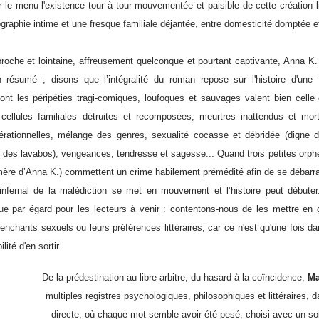
ar le menu l'existence tour à tour mouvementée et paisible de cette création l
raphie intime et une fresque familiale déjantée, entre domesticité domptée 
oche et lointaine, affreusement quelconque et pourtant captivante, Anna K. 
résumé ; disons que l’intégralité du roman repose sur l'histoire d'une
ont les péripéties tragi-comiques, loufoques et sauvages valent bien celle
, cellules familiales détruites et recomposées, meurtres inattendus et mo
nérationnelles, mélange des genres, sexualité cocasse et débridée (digne 
 des lavabos
), vengeances, tendresse et sagesse... Quand trois petites orphel
 mère d’Anna K.) commettent un crime habilement prémédité afin de se débarra
nfernal de la malédiction se met en mouvement et l’histoire peut débuter
 que par égard pour les lecteurs à venir : contentons-nous de les mettre en 
enchants sexuels ou leurs préférences littéraires, car ce n'est qu'une fois da
ité d'en sortir.
De la prédestination au libre arbitre, du hasard à la coïncidence,
Ma
multiples registres psychologiques, philosophiques et littéraires, 
directe, où chaque mot semble avoir été pesé, choisi avec un soin