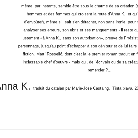
même, par instants, semble être sous le charme de sa création (a
hommes et des femmes qui croisent la route d’Anna K., et qu’e
d’envoûter), même s’il sait s'en détacher, non sans ironie, pour
analyser ses erreurs, son
ubris
et ses manquements - il reste qu
justement «
à Anna K., sans son autorisation»,
preuve de l'irrésist
personnage, jusqu'au point d'échapper à son géniteur et de lui faire 
fiction.
Martí Rosselló, dont c'est là le premier roman traduit en 
inclassable chef d'oeuvre - mais qui, de l'écrivain ou de sa créat
remercier ?...
Anna K.
traduit du catalan par Marie-José Castaing,
Tinta blava, 2